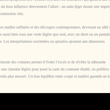
du tissu influence directement l’allure : un satin léger donne une impre
contraction chic.
des mailles raffinées et des découpes contemporaines, devenant un allié
ne aussi bien sous une veste légère que seul, avec un short ou un pantal
ue. Les interprétations crochetées ou ajourées ajoutent une dimension
onie des volumes permet d’éviter l’excès et de révéler la silhouette
à une chemise légère pour jouer la carte du contraste étudié, ou préférez
ndu plus mesuré. Un bon équilibre entre coupe et matière garantit un l