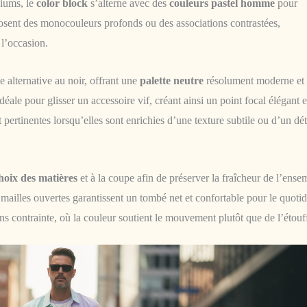
diums, le
color block
s’alterne avec des
couleurs pastel homme
pour
posent des monocouleurs profonds ou des associations contrastées,
 l’occasion.
 alternative au noir, offrant une
palette neutre
résolument moderne et
éale pour glisser un accessoire vif, créant ainsi un point focal élégant e
ertinentes lorsqu’elles sont enrichies d’une texture subtile ou d’un dét
hoix des matières
et à la coupe afin de préserver la fraîcheur de l’ense
u mailles ouvertes garantissent un tombé net et confortable pour le quoti
ans contrainte, où la couleur soutient le mouvement plutôt que de l’étouff