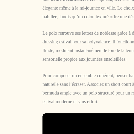
élégante même à la mi-journée en ville. Le choix 
habillée, tandis qu’un coton texturé offre une dé
Le polo retrouve ses lettres de noblesse grâce à 
dressing estival pour sa polyvalence. Il fonction
fluide, modulant instantanément le ton de la ten
sensorielle propice aux journées ensoleillées.
Pour composer un ensemble cohérent, penser harm
naturelle sans l’écraser. Associez un short court 
bermuda ample avec un polo structuré pour un re
estival moderne et sans effort.