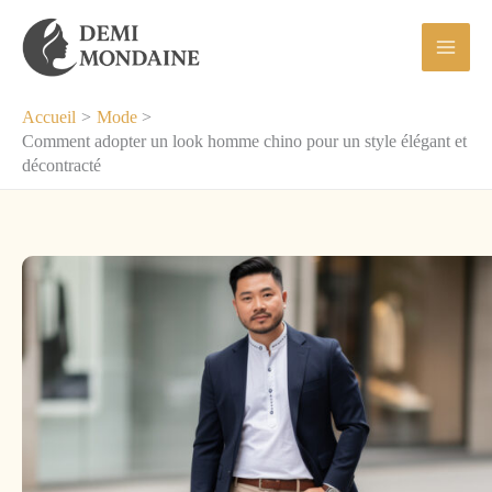
Aller
au
contenu
Accueil
Mode
Comment adopter un look homme chino pour un style élégant et
décontracté