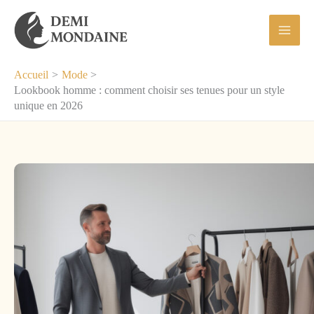
Aller
au
contenu
Accueil
Mode
Lookbook homme : comment choisir ses tenues pour un style
unique en 2026