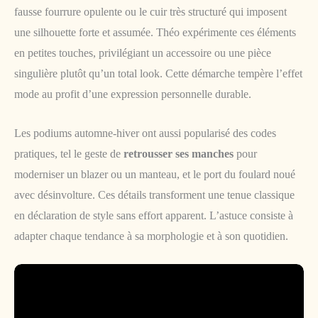
fausse fourrure opulente ou le cuir très structuré qui imposent
une silhouette forte et assumée. Théo expérimente ces éléments
en petites touches, privilégiant un accessoire ou une pièce
singulière plutôt qu’un total look. Cette démarche tempère l’effet
mode au profit d’une expression personnelle durable.
Les podiums automne-hiver ont aussi popularisé des codes
pratiques, tel le geste de
retrousser ses manches
pour
moderniser un blazer ou un manteau, et le port du foulard noué
avec désinvolture. Ces détails transforment une tenue classique
en déclaration de style sans effort apparent. L’astuce consiste à
adapter chaque tendance à sa morphologie et à son quotidien.