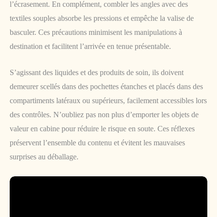
l’écrasement. En complément, combler les angles avec des
textiles souples absorbe les pressions et empêche la valise de
basculer. Ces précautions minimisent les manipulations à
destination et facilitent l’arrivée en tenue présentable.
S’agissant des liquides et des produits de soin, ils doivent
demeurer scellés dans des pochettes étanches et placés dans des
compartiments latéraux ou supérieurs, facilement accessibles lors
des contrôles. N’oubliez pas non plus d’emporter les objets de
valeur en cabine pour réduire le risque en soute. Ces réflexes
préservent l’ensemble du contenu et évitent les mauvaises
surprises au déballage.