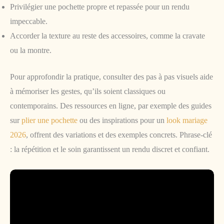
Privilégier une pochette propre et repassée pour un rendu
impeccable.
Accorder la texture au reste des accessoires, comme la cravate
ou la montre.
Pour approfondir la pratique, consulter des pas à pas visuels aide
à mémoriser les gestes, qu’ils soient classiques ou
contemporains. Des ressources en ligne, par exemple des guides
sur
plier une pochette
ou des inspirations pour un
look mariage
2026
, offrent des variations et des exemples concrets. Phrase-clé
: la répétition et le soin garantissent un rendu discret et confiant.