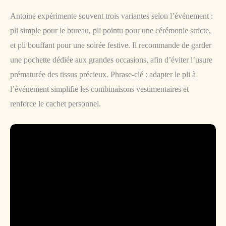
Antoine expérimente souvent trois variantes selon l’événement :
pli simple pour le bureau, pli pointu pour une cérémonie stricte,
et pli bouffant pour une soirée festive. Il recommande de garder
une pochette dédiée aux grandes occasions, afin d’éviter l’usure
prématurée des tissus précieux. Phrase-clé : adapter le pli à
l’événement simplifie les combinaisons vestimentaires et
renforce le cachet personnel.