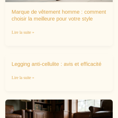
contemporain
Marque de vêtement homme : comment
choisir la meilleure pour votre style
Marque
Lire la suite »
de
vêtement
homme
:
Legging anti-cellulite : avis et efficacité
comment
Legging
Lire la suite »
choisir
anti-
la
cellulite
meilleure
:
pour
avis
votre
et
style