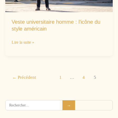
?
Veste universitaire homme : l’icône du
style américain
Veste
Lire la suite »
universitaire
homme
:
l’icône
←
Précédent
1
…
4
5
du
style
américain
Rechercher
→