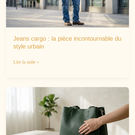
méthode
experte
Jeans cargo : la pièce incontournable du
style urbain
Jeans
Lire la suite »
cargo
:
la
pièce
incontournable
du
style
urbain