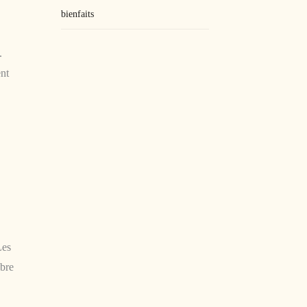
bienfaits
.
ent
Les
obre