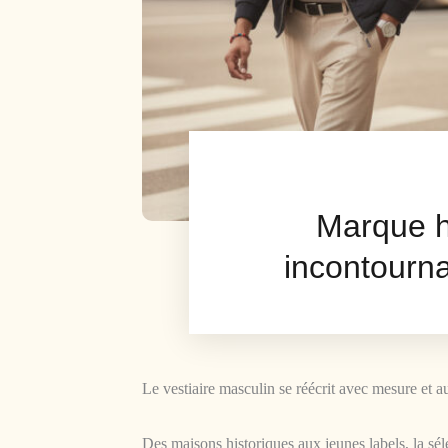
Marque h
incontourn
Le vestiaire masculin se réécrit avec mesure et a
Des maisons historiques aux jeunes labels, la séle