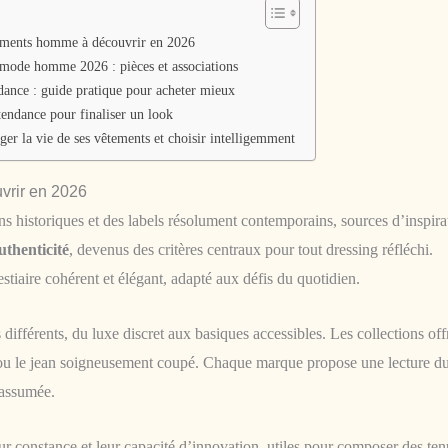
ements homme à découvrir en 2026
 mode homme 2026 : pièces et associations
nce : guide pratique pour acheter mieux
endance pour finaliser un look
ger la vie de ses vêtements et choisir intelligemment
vrir en 2026
s historiques et des labels résolument contemporains, sources d’inspira
uthenticité
, devenus des critères centraux pour tout dressing réfléchi.
estiaire cohérent et élégant, adapté aux défis du quotidien.
 différents, du luxe discret aux basiques accessibles. Les collections off
é ou le jean soigneusement coupé. Chaque marque propose une lecture d
 assumée.
ur constance et leur capacité d’innovation, utiles pour composer des te