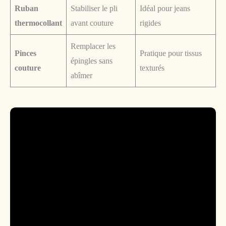
Ruban
Stabiliser le pli
Idéal pour jeans
thermocollant
avant couture
rigides
Remplacer les
Pinces
Pratique pour tissus
épingles sans
couture
texturés
abîmer