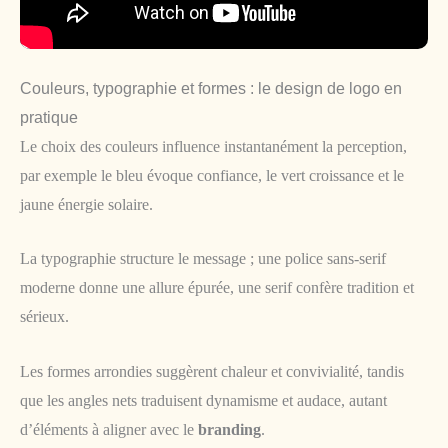
Couleurs, typographie et formes : le design de logo en
pratique
Le choix des couleurs influence instantanément la perception,
par exemple le bleu évoque confiance, le vert croissance et le
jaune énergie solaire.
La typographie structure le message ; une police sans-serif
moderne donne une allure épurée, une serif confère tradition et
sérieux.
Les formes arrondies suggèrent chaleur et convivialité, tandis
que les angles nets traduisent dynamisme et audace, autant
d’éléments à aligner avec le
branding
.