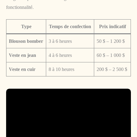
fonctionnalité.
Type
Temps de confection
Prix indicatif
Blouson bomber
3 à 6 heures
50 $ – 1 200 $
Veste en jean
4 à 6 heures
60 $ – 1 000 $
Veste en cuir
8 à 10 heures
200 $ – 2 500 $