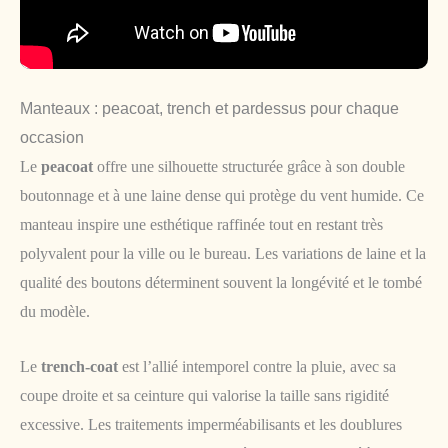
Manteaux : peacoat, trench et pardessus pour chaque
occasion
Le
peacoat
offre une silhouette structurée grâce à son double
boutonnage et à une laine dense qui protège du vent humide. Ce
manteau inspire une esthétique raffinée tout en restant très
polyvalent pour la ville ou le bureau. Les variations de laine et la
qualité des boutons déterminent souvent la longévité et le tombé
du modèle.
Le
trench-coat
est l’allié intemporel contre la pluie, avec sa
coupe droite et sa ceinture qui valorise la taille sans rigidité
excessive. Les traitements imperméabilisants et les doublures