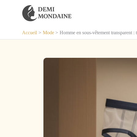
Aller
au
contenu
Accueil
Mode
Homme en sous-vêtement transparent : t