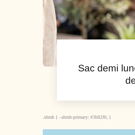
Sac demi lune
de
.shmh { –shmh-primary: #3b82f6; }