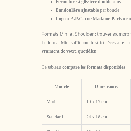
Fermeture à glissière double sens
Bandoulière ajustable
par boucle
Logo « A.P.C. rue Madame Paris » e
Formats Mini et Shoulder : trouver sa morp
Le format Mini suffit pour le strict nécessaire. L
vraiment de votre quotidien
.
Ce tableau
compare les formats disponibles
:
Modèle
Dimensions
Mini
19 x 15 cm
Standard
24 x 18 cm