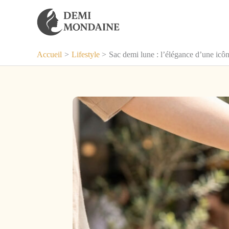
Aller
au
contenu
Accueil
Lifestyle
Sac demi lune : l’élégance d’une icô