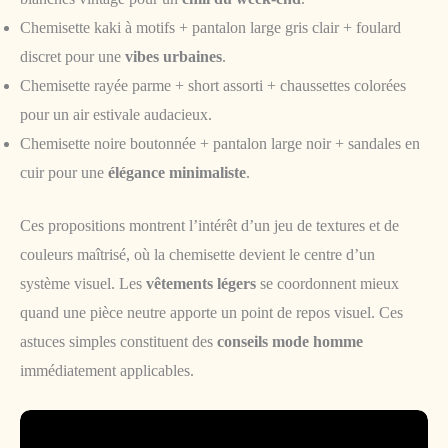
Chemisette kaki à motifs + pantalon large gris clair + foulard
discret pour une
vibes urbaines
.
Chemisette rayée parme + short assorti + chaussettes colorées
pour un air estivale audacieux.
Chemisette noire boutonnée + pantalon large noir + sandales en
cuir pour une
élégance minimaliste
.
Ces propositions montrent l’intérêt d’un jeu de textures et de
couleurs maîtrisé, où la chemisette devient le centre d’un
système visuel. Les
vêtements légers
se coordonnent mieux
quand une pièce neutre apporte un point de repos visuel. Ces
astuces simples constituent des
conseils mode homme
immédiatement applicables.