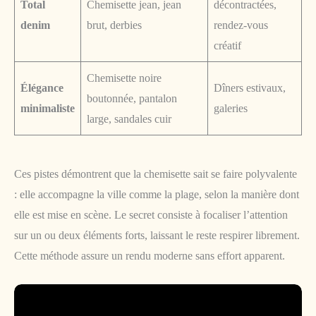
Total
Chemisette jean, jean
décontractées,
denim
brut, derbies
rendez-vous
créatif
Chemisette noire
Élégance
Dîners estivaux,
boutonnée, pantalon
minimaliste
galeries
large, sandales cuir
Ces pistes démontrent que la chemisette sait se faire polyvalente
: elle accompagne la ville comme la plage, selon la manière dont
elle est mise en scène. Le secret consiste à focaliser l’attention
sur un ou deux éléments forts, laissant le reste respirer librement.
Cette méthode assure un rendu moderne sans effort apparent.