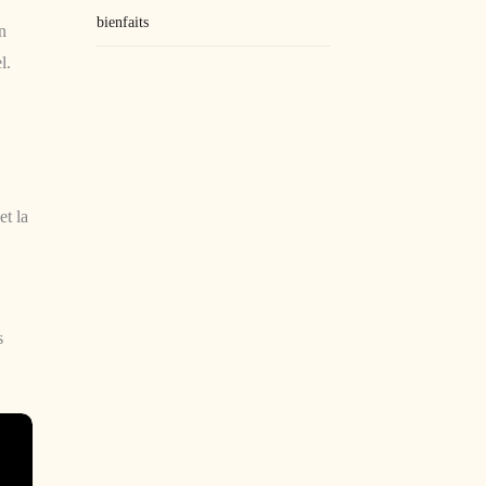
bienfaits
n
l.
et la
s