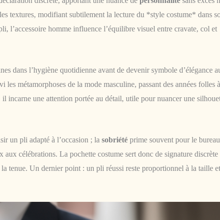
 déclaration discrète, apportant une nuance de
personnalité
sans excès n
 les textures, modifiant subtilement la lecture du *style costume* dans s
li, l’accessoire homme influence l’équilibre visuel entre cravate, col et
acines dans l’hygiène quotidienne avant de devenir symbole d’élégance a
uivi les métamorphoses de la mode masculine, passant des années folles 
l incarne une attention portée au détail, utile pour nuancer une silhoue
ir un pli adapté à l’occasion ; la
sobriété
prime souvent pour le bureau
 aux célébrations. La pochette costume sert donc de signature discrète 
a tenue. Un dernier point : un pli réussi reste proportionnel à la taille et