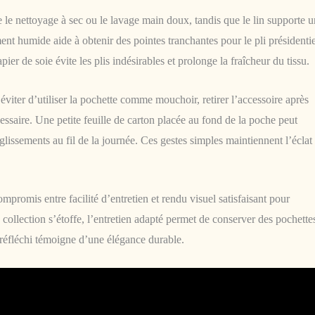
gie le nettoyage à sec ou le lavage main doux, tandis que le lin supporte u
ent humide aide à obtenir des pointes tranchantes pour le pli présidentie
ier de soie évite les plis indésirables et prolonge la fraîcheur du tissu.
éviter d’utiliser la pochette comme mouchoir, retirer l’accessoire après
ssaire. Une petite feuille de carton placée au fond de la poche peut
 glissements au fil de la journée. Ces gestes simples maintiennent l’éclat 
promis entre facilité d’entretien et rendu visuel satisfaisant pour
collection s’étoffe, l’entretien adapté permet de conserver des pochette
 réfléchi témoigne d’une élégance durable.