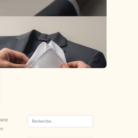
ment
Rechercher
→
re