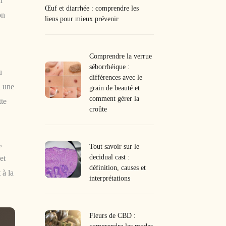
i
Œuf et diarrhée : comprendre les
on
liens pour mieux prévenir
Comprendre la verrue
séborrhéique :
u
différences avec le
à une
grain de beauté et
comment gérer la
tte
croûte
,
Tout savoir sur le
decidual cast :
et
définition, causes et
 à la
interprétations
Fleurs de CBD :