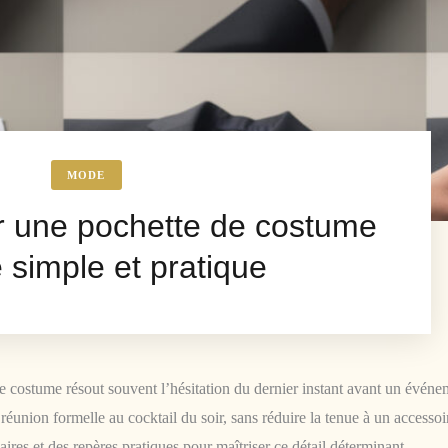
MODE
 une pochette de costume
e simple et pratique
e costume résout souvent l’hésitation du dernier instant avant un événe
réunion formelle au cocktail du soir, sans réduire la tenue à un accessoi
ires et des repères pratiques pour maîtriser ce détail déterminant.