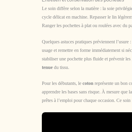
Le soin diffère selon la matière : la soie privilé
cycle délicat en machine. Repasser le lin légèrem
Ranger les pochettes à plat ou roulées avec du pap
Quelques astuces pratiques préviennent l’usure : 
usage et remettre en forme immédiatement si néce
stabiliser une pochette plus fluide et prévenir les
tenue
du tissu.
Pour les débutants, le
coton
représente un bon com
apprendre les bases sans risque. À mesure que la 
prêtes à l’emploi pour chaque occasion. Ce soin