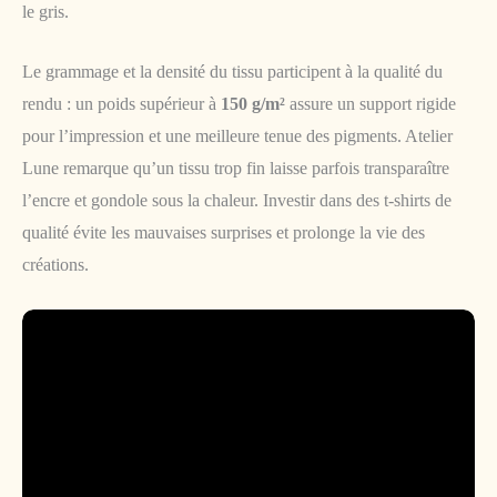
le gris.
Le grammage et la densité du tissu participent à la qualité du
rendu : un poids supérieur à
150 g/m²
assure un support rigide
pour l’impression et une meilleure tenue des pigments. Atelier
Lune remarque qu’un tissu trop fin laisse parfois transparaître
l’encre et gondole sous la chaleur. Investir dans des t-shirts de
qualité évite les mauvaises surprises et prolonge la vie des
créations.