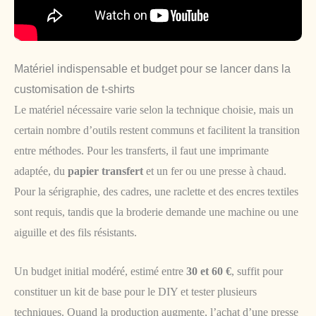
Matériel indispensable et budget pour se lancer dans la
customisation de t-shirts
Le matériel nécessaire varie selon la technique choisie, mais un
certain nombre d’outils restent communs et facilitent la transition
entre méthodes. Pour les transferts, il faut une imprimante
adaptée, du
papier transfert
et un fer ou une presse à chaud.
Pour la sérigraphie, des cadres, une raclette et des encres textiles
sont requis, tandis que la broderie demande une machine ou une
aiguille et des fils résistants.
Un budget initial modéré, estimé entre
30 et 60 €
, suffit pour
constituer un kit de base pour le DIY et tester plusieurs
techniques. Quand la production augmente, l’achat d’une presse