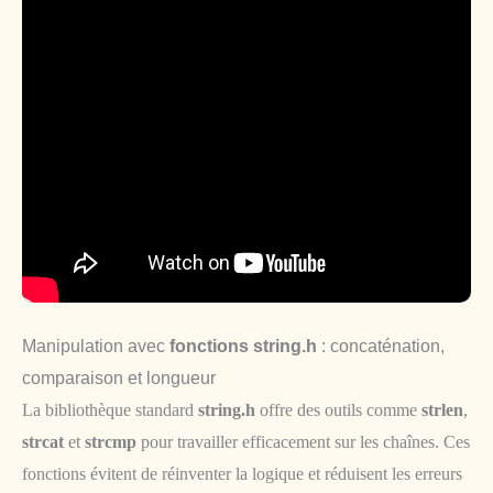
Manipulation avec
fonctions string.h
: concaténation,
comparaison et longueur
La bibliothèque standard
string.h
offre des outils comme
strlen
,
strcat
et
strcmp
pour travailler efficacement sur les chaînes. Ces
fonctions évitent de réinventer la logique et réduisent les erreurs