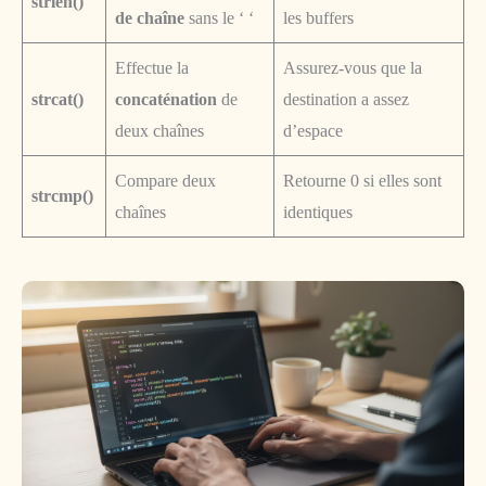
strlen()
de chaîne
sans le ‘ ‘
les buffers
Effectue la
Assurez-vous que la
strcat()
concaténation
de
destination a assez
deux chaînes
d’espace
Compare deux
Retourne 0 si elles sont
strcmp()
chaînes
identiques