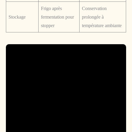
Frigo après
Conservation
Stockage
fermentation pour
prolongée à
stopper
température ambiante