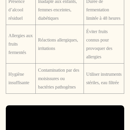
Présence
Inadapté aux enfants,
Durée de
d’alcool
femmes enceintes,
fermentation
résiduel
diabétiques
limitée à 48 heures
Éviter fruits
Allergies aux
Réactions allergiques,
connus pour
fruits
irritations
provoquer des
fermentés
allergies
Contamination par des
Hygiène
Utiliser instruments
moisissures ou
insuffisante
stériles, eau filtrée
bactéries pathogènes