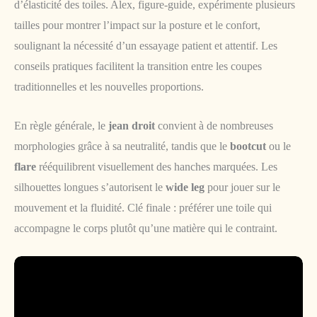
d’élasticité des toiles. Alex, figure-guide, expérimente plusieurs
tailles pour montrer l’impact sur la posture et le confort,
soulignant la nécessité d’un essayage patient et attentif. Les
conseils pratiques facilitent la transition entre les coupes
traditionnelles et les nouvelles proportions.
En règle générale, le
jean droit
convient à de nombreuses
morphologies grâce à sa neutralité, tandis que le
bootcut
ou le
flare
rééquilibrent visuellement des hanches marquées. Les
silhouettes longues s’autorisent le
wide leg
pour jouer sur le
mouvement et la fluidité. Clé finale : préférer une toile qui
accompagne le corps plutôt qu’une matière qui le contraint.