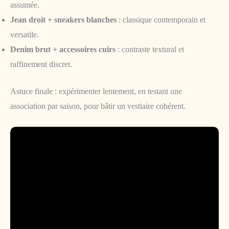
assumée.
Jean droit + sneakers blanches
: classique contemporain et
versatile.
Denim brut + accessoires cuirs
: contraste textural et
raffinement discret.
Astuce finale : expérimenter lentement, en testant une
association par saison, pour bâtir un vestiaire cohérent.