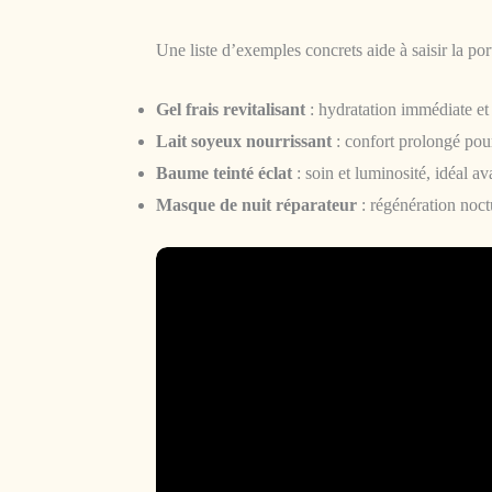
Une liste d’exemples concrets aide à saisir la por
Gel frais revitalisant
: hydratation immédiate et 
Lait soyeux nourrissant
: confort prolongé pou
Baume teinté éclat
: soin et luminosité, idéal av
Masque de nuit réparateur
: régénération noct