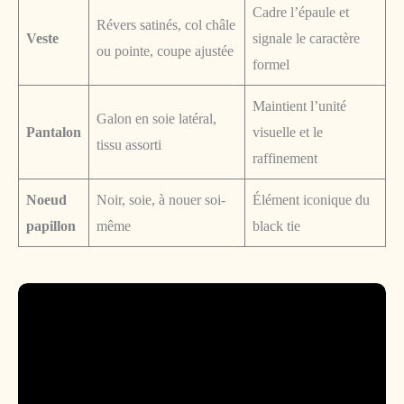
Cadre l’épaule et
Révers satinés, col châle
Veste
signale le caractère
ou pointe, coupe ajustée
formel
Maintient l’unité
Galon en soie latéral,
Pantalon
visuelle et le
tissu assorti
raffinement
Noeud
Noir, soie, à nouer soi-
Élément iconique du
papillon
même
black tie