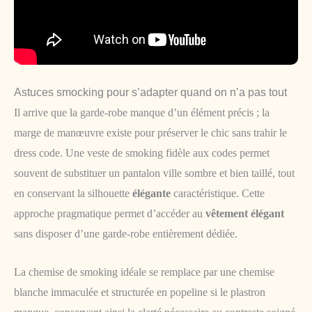
Astuces smocking pour s’adapter quand on n’a pas tout
Il arrive que la garde-robe manque d’un élément précis ; la
marge de manœuvre existe pour préserver le chic sans trahir le
dress code. Une veste de smoking fidèle aux codes permet
souvent de substituer un pantalon ville sombre et bien taillé, tout
en conservant la silhouette
élégante
caractéristique. Cette
approche pragmatique permet d’accéder au
vêtement élégant
sans disposer d’une garde-robe entièrement dédiée.
La chemise de smoking idéale se remplace par une chemise
blanche immaculée et structurée en popeline si le plastron