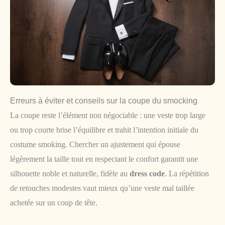
Erreurs à éviter et conseils sur la coupe du smocking
La coupe reste l’élément non négociable : une veste trop large
ou trop courte brise l’équilibre et trahit l’intention initiale du
costume smoking. Chercher un ajustement qui épouse
légèrement la taille tout en respectant le confort garantit une
silhouette noble et naturelle, fidèle au
dress code
. La répétition
de retouches modestes vaut mieux qu’une veste mal taillée
achetée sur un coup de tête.