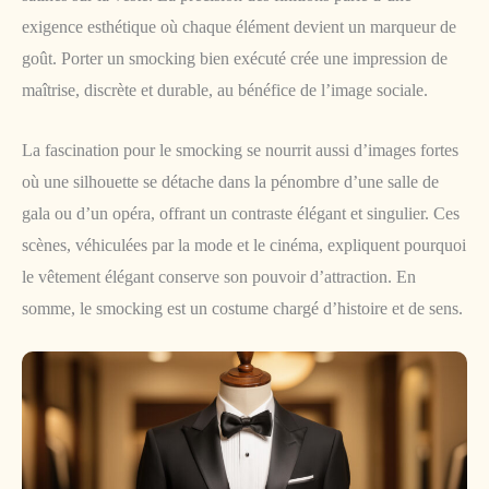
exigence esthétique où chaque élément devient un marqueur de
goût. Porter un smocking bien exécuté crée une impression de
maîtrise, discrète et durable, au bénéfice de l’image sociale.
La fascination pour le smocking se nourrit aussi d’images fortes
où une silhouette se détache dans la pénombre d’une salle de
gala ou d’un opéra, offrant un contraste élégant et singulier. Ces
scènes, véhiculées par la mode et le cinéma, expliquent pourquoi
le vêtement élégant conserve son pouvoir d’attraction. En
somme, le smocking est un costume chargé d’histoire et de sens.