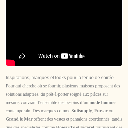
Inspirations, marques et looks pour la tenue de soirée
Pour qui cherche où se fournir, plusieurs maisons proposent des
solutions adaptées, du prêt-à-porter soigné aux pièces sur
mesure, couvrant l’ensemble des besoins d’un
mode homme
contemporain. Des marques comme
Suitsupply
,
Fursac
ou
Grand le Mar
offrent des vestes et pantalons coordonnés, tandis
que des spécialistes comme
Howard’s
et
Figaret
fournissent des