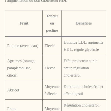
l’augmentation du bon cholestérol HDL.
Teneur
Fruit
en
Bénéfices
pectine
Diminue LDL, augmente
Pomme (avec peau)
Élevée
HDL, régule glycémie
Agrumes (orange,
Effet protecteur sur le
pamplemousse,
Élevée
cœur, régulation
citron)
cholestérol
Moyenne
Diminution cholestérol et
Abricot
à élevée
effet digestif
Régulation cholestérol,
Prune
Moyenne