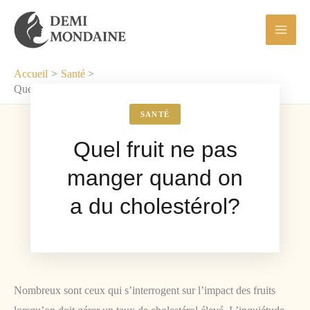
Aller
au
contenu
Accueil
Santé
Quel fruit ne pas manger quand on a du cholestérol?
SANTÉ
Quel fruit ne pas
manger quand on
a du cholestérol?
Nombreux sont ceux qui s’interrogent sur l’impact des fruits