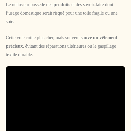
Le nettoyeur possède des
produits
et des savoir-faire dont
l’usage domestique serait risqué pour une toile fragile ou une
soie.
Cette voie coûte plus cher, mais souvent
sauve un vêtement
précieux
, évitant des réparations ultérieures ou le gaspillage
textile durable.