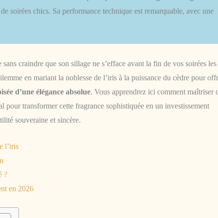
rs de soirées chics. Sa performance technique est remarquable, avec une
sans craindre que son sillage ne s’efface avant la fin de vos soirées les
ilemme en mariant la noblesse de l’iris à la puissance du cèdre pour offr
oisée d’une élégance absolue
. Vous apprendrez ici comment maîtriser 
al pour transformer cette fragrance sophistiquée en un investissement
lité souveraine et sincère.
 l’iris
au
é ?
ent en 2026