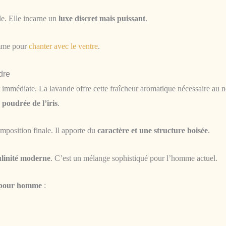
lle. Elle incarne un
luxe discret mais puissant
.
mme pour
chanter avec le ventre
.
dre
immédiate. La lavande offre cette fraîcheur aromatique nécessaire au n
 poudrée de l’iris
.
omposition finale. Il apporte du
caractère et une structure boisée
.
linité moderne
. C’est un mélange sophistiqué pour l’homme actuel.
e pour homme
: