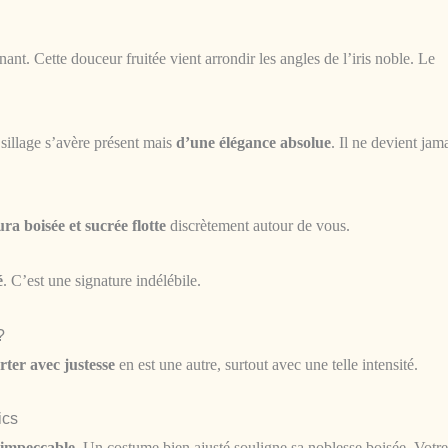
nt. Cette douceur fruitée vient arrondir les angles de l’iris noble. Le
 sillage s’avère présent mais
d’une élégance absolue
. Il ne devient jam
ura boisée et sucrée flotte
discrètement autour de vous.
é
. C’est une signature indélébile.
?
rter avec justesse
en est une autre, surtout avec une telle intensité.
ics
 impeccable
. Un costume bien ajusté souligne sa noblesse boisée. Votre