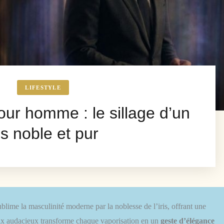
LIFESTYLE
our homme : le sillage d’un
ris noble et pur
blime la masculinité moderne par la noblesse de l’iris, offrant une
ix audacieux transforme chaque vaporisation en un
geste d’élégance