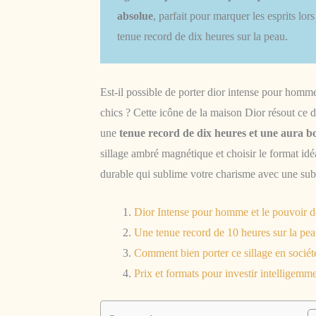
absolue
, parfait pour marquer les esprits lo
tenue record de dix heures sur la peau.
Est-il possible de porter dior intense pour homme 
chics ? Cette icône de la maison Dior résout ce d
une
tenue record de dix heures et une aura b
sillage ambré magnétique et choisir le format idé
durable qui sublime votre charisme avec une subti
Dior Intense pour homme et le pouvoir de
Une tenue record de 10 heures sur la pe
Comment bien porter ce sillage en sociét
Prix et formats pour investir intelligemm