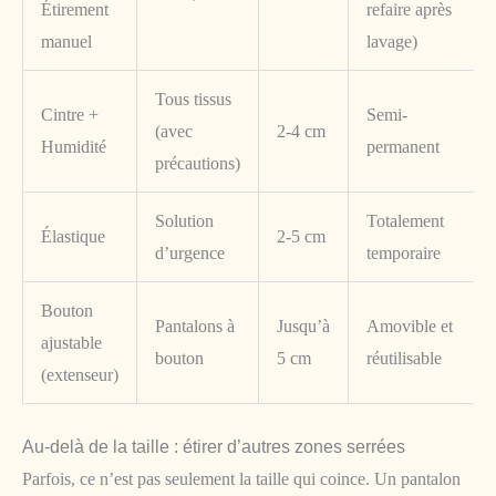
Étirement
refaire après
manuel
lavage)
Tous tissus
Cintre +
Semi-
(avec
2-4 cm
Humidité
permanent
précautions)
Solution
Totalement
Élastique
2-5 cm
d’urgence
temporaire
Bouton
Pantalons à
Jusqu’à
Amovible et
ajustable
bouton
5 cm
réutilisable
(extenseur)
Au-delà de la taille : étirer d’autres zones serrées
Parfois, ce n’est pas seulement la taille qui coince. Un pantalon