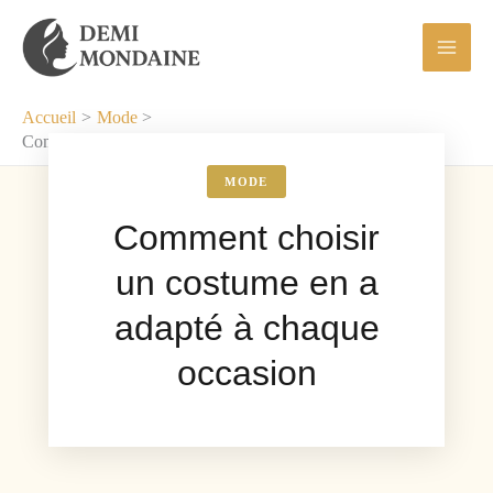
Aller
au
contenu
Accueil
Mode
Comment choisir un costume en a adapté à chaque occasion
MODE
Comment choisir
un costume en a
adapté à chaque
occasion