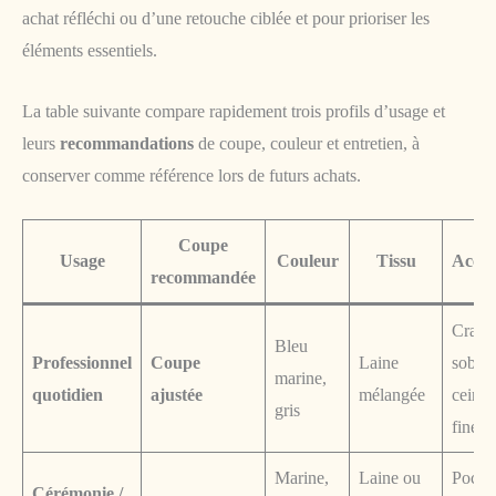
achat réfléchi ou d’une retouche ciblée et pour prioriser les
éléments essentiels.
La table suivante compare rapidement trois profils d’usage et
leurs
recommandations
de coupe, couleur et entretien, à
conserver comme référence lors de futurs achats.
Coupe
Usage
Couleur
Tissu
Acces
recommandée
Crava
Bleu
Professionnel
Coupe
Laine
sobre,
marine,
quotidien
ajustée
mélangée
ceintu
gris
fine
Marine,
Laine ou
Pochet
Cérémonie /