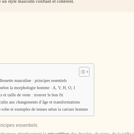
ire un style masculin confiant et cohérent.
houette masculine : principes essentiels
 selon la morphologie homme : A, V, H, O, I
et taille de veste : trouver le bon fit
culin aux changements d’âge et transformations
-robe et exemples de tenues selon la carrure homme
incipes essentiels
bserver attentivement la
répartition
des épaules, du torse, de la taille 