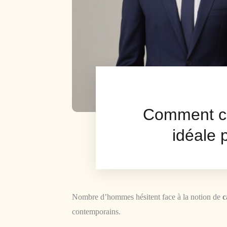
Comment ch
idéale 
Nombre d’hommes hésitent face à la notion de
c
contemporains.