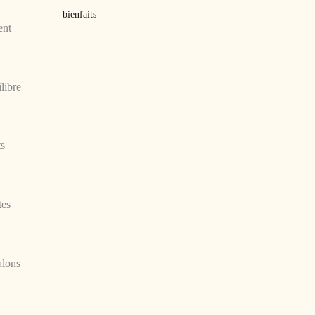
bienfaits
ent
libre
ts
tes
alons