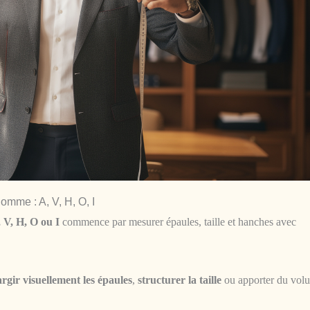
omme : A, V, H, O, I
 V, H, O ou I
commence par mesurer épaules, taille et hanches avec
argir visuellement les épaules
,
structurer la taille
ou apporter du vol