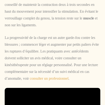
conseillé de maintenir la contraction deux à trois secondes en
haut du mouvement pour intensifier la stimulation. En évitant le
verrouillage complet du genou, la tension reste sur le
muscle
et
non sur les ligaments.
La progressivité de la charge est un autre garde-fou contre les
blessures ; commencer léger et augmenter par petits paliers évite
les ruptures d’équilibre. Les pratiquants avec antécédents
doivent solliciter un avis médical, voire consulter un
kinésithérapeute pour un réglage personnalisé. Pour une lecture
complémentaire sur la nécessité d’un suivi médical en cas
d’anomalie, voir
consulter un professionnel
.