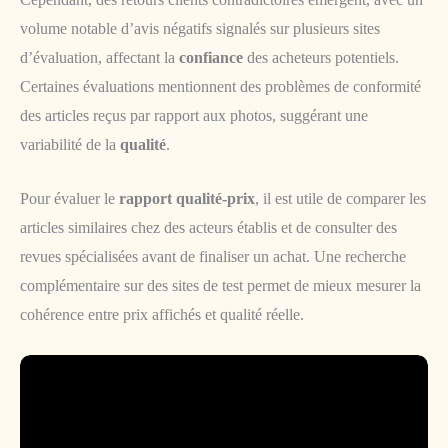
volume notable d’avis négatifs signalés sur plusieurs sites
d’évaluation, affectant la
confiance
des acheteurs potentiels.
Certaines évaluations mentionnent des problèmes de conformité
des articles reçus par rapport aux photos, suggérant une
variabilité de la
qualité
.
Pour évaluer le
rapport qualité-prix
, il est utile de comparer les
articles similaires chez des acteurs établis et de consulter des
revues spécialisées avant de finaliser un achat. Une recherche
complémentaire sur des sites de test permet de mieux mesurer la
cohérence entre prix affichés et qualité réelle.