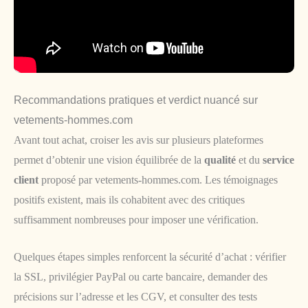
Recommandations pratiques et verdict nuancé sur
vetements-hommes.com
Avant tout achat, croiser les avis sur plusieurs plateformes
permet d’obtenir une vision équilibrée de la
qualité
et du
service
client
proposé par vetements-hommes.com. Les témoignages
positifs existent, mais ils cohabitent avec des critiques
suffisamment nombreuses pour imposer une vérification.
Quelques étapes simples renforcent la sécurité d’achat : vérifier
la SSL, privilégier PayPal ou carte bancaire, demander des
précisions sur l’adresse et les CGV, et consulter des tests